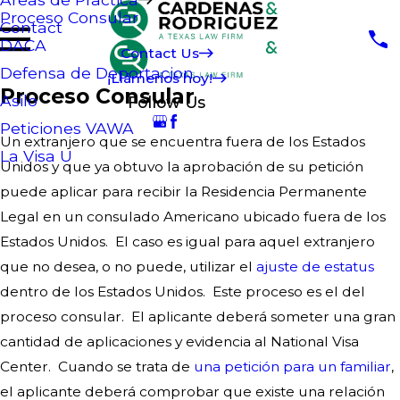
Proceso Consular
Contact
DACA
Contact Us
Defensa de Deportacion
¡Llámenos hoy!
Proceso Consular
Asilo
Follow Us
Peticiones VAWA
Un extranjero que se encuentra fuera de los Estados
La Visa U
Unidos y que ya obtuvo la aprobación de su petición
puede aplicar para recibir la Residencia Permanente
Legal en un consulado Americano ubicado fuera de los
Estados Unidos. El caso es igual para aquel extranjero
que no desea, o no puede, utilizar el
ajuste de estatus
dentro de los Estados Unidos. Este proceso es el del
proceso consular. El aplicante deberá someter una gran
cantidad de aplicaciones y evidencia al National Visa
Center. Cuando se trata de
una petición para un familiar
,
el aplicante deberá comprobar que existe una relación