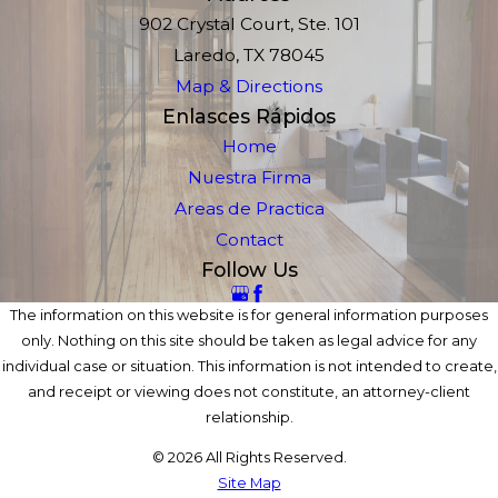
902 Crystal Court, Ste. 101
Laredo, TX 78045
Map & Directions
Enlasces Rápidos
Home
Nuestra Firma
Areas de Practica
Contact
Follow Us
The information on this website is for general information purposes
only. Nothing on this site should be taken as legal advice for any
individual case or situation. This information is not intended to create,
and receipt or viewing does not constitute, an attorney-client
relationship.
© 2026 All Rights Reserved.
Site Map