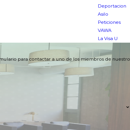
Deportacion
Asilo
Peticiones
VAWA
La Visa U
rmulario para contactar a uno de los miembros de nuestro