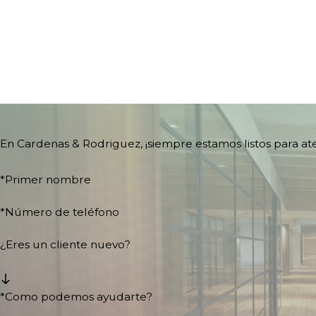
En Cardenas & Rodriguez, ¡siempre estamos listos para a
*Primer nombre
*Número de teléfono
¿Eres un cliente nuevo?
*Como podemos ayudarte?