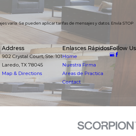
jes varía. Se pueden aplicar tarifas de mensajes y datos. Envía STOP
Address
Enlasces Rápidos
Follow Us
902 Crystal Court, Ste. 101
Home
Laredo, TX 78045
Nuestra Firma
Map & Directions
Areas de Practica
Contact