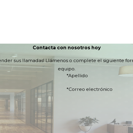
Contacta con nosotros hoy
tender sus llamadas! Llámenos o complete el siguiente fo
equipo.
*Apellido
*Correo electrónico