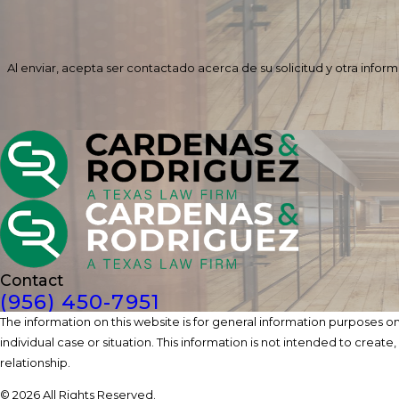
Al enviar, acepta ser contactado acerca de su solicitud y otra info
Contact
(956) 450-7951
The information on this website is for general information purposes onl
individual case or situation. This information is not intended to create
relationship.
© 2026 All Rights Reserved.