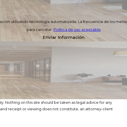
rmación utilizando tecnología automatizada. La frecuencia de los mensa
para cancelar.
Política de uso aceptable
Enviar Información
y. Nothing on this site should be taken as legal advice for any
, and receipt or viewing does not constitute, an attorney-client