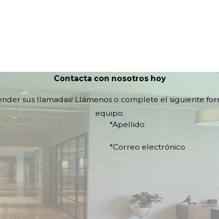
Contacta con nosotros hoy
tender sus llamadas! Llámenos o complete el siguiente fo
equipo.
*Apellido
*Correo electrónico