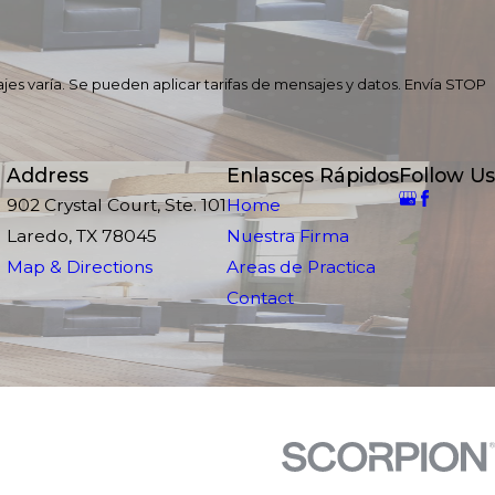
jes varía. Se pueden aplicar tarifas de mensajes y datos. Envía STOP
Address
Enlasces Rápidos
Follow Us
902 Crystal Court, Ste. 101
Home
Laredo, TX 78045
Nuestra Firma
Map & Directions
Areas de Practica
Contact