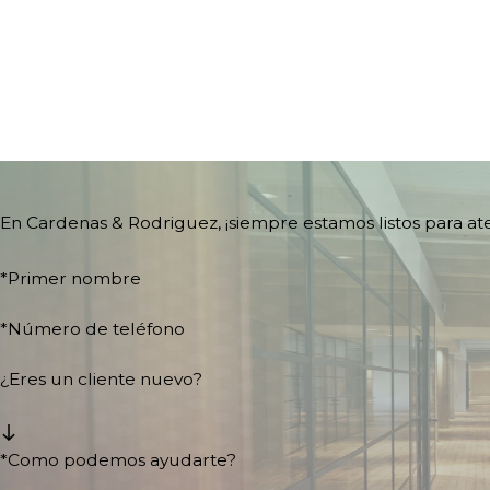
En Cardenas & Rodriguez, ¡siempre estamos listos para a
*Primer nombre
*Número de teléfono
¿Eres un cliente nuevo?
*Como podemos ayudarte?