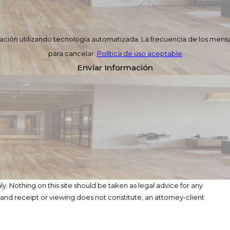
rmación utilizando tecnología automatizada. La frecuencia de los mensa
para cancelar.
Política de uso aceptable
Enviar Información
y. Nothing on this site should be taken as legal advice for any
, and receipt or viewing does not constitute, an attorney-client