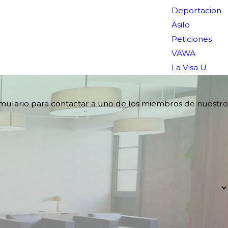
Deportacion
Asilo
Peticiones
VAWA
La Visa U
rmulario para contactar a uno de los miembros de nuestro