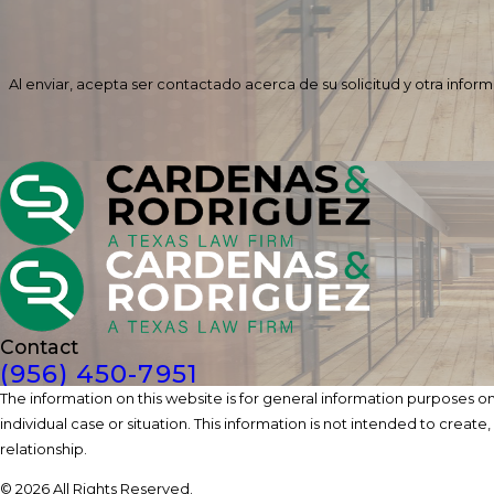
Al enviar, acepta ser contactado acerca de su solicitud y otra info
Contact
(956) 450-7951
The information on this website is for general information purposes onl
individual case or situation. This information is not intended to create
relationship.
© 2026 All Rights Reserved.