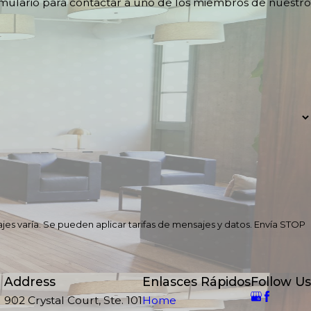
rmulario para contactar a uno de los miembros de nuestro
jes varía. Se pueden aplicar tarifas de mensajes y datos. Envía STOP
Address
Enlasces Rápidos
Follow Us
902 Crystal Court, Ste. 101
Home