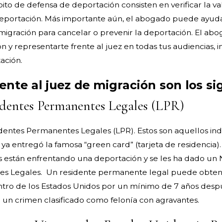
o de defensa de deportación consisten en verificar la val
 deportación. Más importante aún, el abogado puede ayuda
migración para cancelar o prevenir la deportación. El ab
n y representarte frente al juez en todas tus audiencias, 
tación.
ente al juez de migración son los si
identes Permanentes Legales (LPR)
identes Permanentes Legales (LPR). Estos son aquellos ind
ya entregó la famosa “green card” (tarjeta de residencia).
s están enfrentando una deportación y se les ha dado u
es Legales. Un residente permanente legal puede obtene
dentro de los Estados Unidos por un mínimo de 7 años des
e un crimen clasificado como felonía con agravantes.