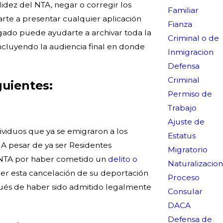
idez del NTA, negar o corregir los
Familiar
rte a presentar cualquier aplicación
Fianza
ogado puede ayudarte a archivar toda la
Criminal o de
incluyendo la audiencia final en donde
Inmigracion
Defensa
Criminal
guientes:
Permiso de
Trabajo
Ajuste de
ividuos que ya se emigraron a los
Estatus
 A pesar de ya ser Residentes
Migratorio
n NTA por haber cometido un
delito o
Naturalizacion
r esta cancelación de su deportación
Proceso
pués de haber sido admitido legalmente
Consular
DACA
Defensa de