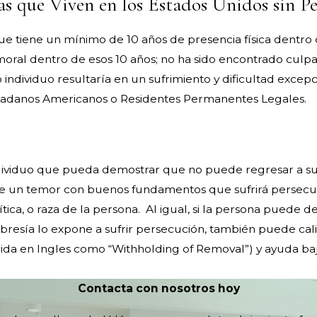
s que Viven en los Estados Unidos sin P
ue tiene un mínimo de 10 años de presencia física dentro
moral dentro de esos 10 años; no ha sido encontrado culpa
individuo resultaría en un sufrimiento y dificultad exce
 ciudadanos Americanos o Residentes Permanentes Legales.
dividuo que pueda demostrar que no puede regresar a su 
te un temor con buenos fundamentos que sufrirá persecuc
lítica, o raza de la persona. Al igual, si la persona puede
esía lo expone a sufrir persecución, también puede calif
cida en Ingles como “Withholding of Removal”) y ayuda baj
Contacta con nosotros hoy